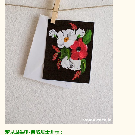
梦见卫生巾-佛滔居士开示：