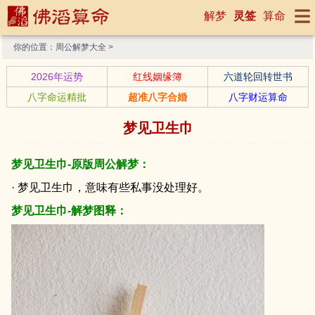
解梦
灵签
算命
你的位置：
周公解梦大全
>
2026年运势
红线姻缘簿
六道轮回转世书
八字命运精批
超准八字合婚
八字财运算命
梦见卫生巾
梦见卫生巾-原版周公解梦：
· 梦见卫生巾，意味有些私事没处理好。
梦见卫生巾-解梦图释：