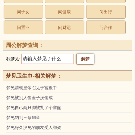
问子女
问健康
问出行
问置业
问财运
问合作
周公解梦查询：
我梦见:
梦见卫生巾-相关解梦：
梦见清朝皇帝召见于宫殿中
梦见被别人偷金子没偷成
梦见自己两只脚被扎了个窟窿
梦见钓到三条鲫鱼
梦见好久没见的朋友受人绑架