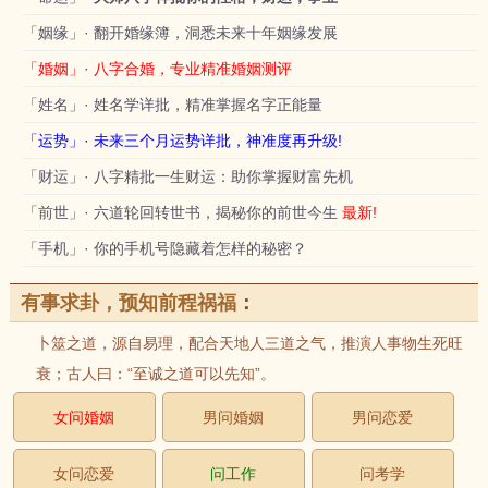
「姻缘」· 翻开婚缘簿，洞悉未来十年姻缘发展
「婚姻」· 八字合婚，专业精准婚姻测评
「姓名」· 姓名学详批，精准掌握名字正能量
「运势」· 未来三个月运势详批，神准度再升级!
「财运」· 八字精批一生财运：助你掌握财富先机
「前世」· 六道轮回转世书，揭秘你的前世今生
最新!
「手机」· 你的手机号隐藏着怎样的秘密？
有事求卦，预知前程祸福
：
卜筮之道，源自易理，配合天地人三道之气，推演人事物生死旺
衰；古人曰：“至诚之道可以先知”。
女问婚姻
男问婚姻
男问恋爱
女问恋爱
问工作
问考学