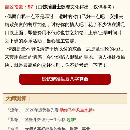
吉凶指数：
97
（由
佛滔居士
数理文化得出，仅供参考）
· 偶而自私一点不是罪过，适时的对自己好一点吧！安排去
精致美食的餐厅约会，讨好你的情人吧！花了不少钱在满足
口欲上面，即使费用不低你也甘之如饴！上班/上学时间计
划下班的娱乐活动，当心被主管噱。
· 情感是最不能说清楚个所以然的东西。总是拿理论的框框
来套用自己的情感，会让你陷入混乱的境地。两人相处得愉
快，就是最简单的交往法则，你不妨考虑一下吧！
试试精准生辰八字算命
大师测算
：
「流年」· 2026年运势抢先看
助你马年风生水起>
「紫微」· 紫微斗数详批一生命格
超准!
「命运」·
大师八字祥批你的性格，财运，事业