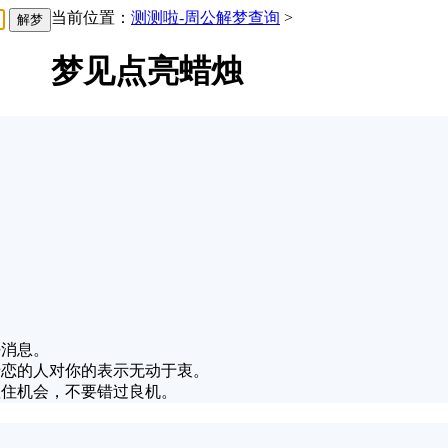
当前位置：
测测啦-周公解梦查询
>
梦见点亮蜡烛
好消息。
暗恋的人对你的表示无动于衷。
抓住机会，不要错过良机。