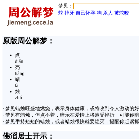
梦见：
蛇
掉牙
自己怀孕
狗
杀人
被蛇咬
原版周公解梦：
点
diǎn
亮
liànɡ
蜡
là
烛
zhú
· 梦见蜡烛旺盛地燃烧，表示身体健康，或将收到令人激动的
· 梦见有蜡烛，但点不着，暗示在爱情上将遭受挫折，可能你
· 梦见手持短短的蜡烛，或者蜡烛很快就要熄灭，提醒你赶紧
佛滔居士开示：