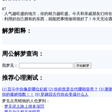
87
· 人气越旺盛的地方，你的精力越旺盛。今天和亲戚朋友们待
· 利用好自己拥有的东西，就能把事情做得很好了！今天无
解梦图释：
周公解梦查询：
我梦见：
推荐心理测试：
[1] 宫斗中你像是哪位妃嫔
[2] 你前世是古代哪朝皇帝？
[3] 
你的傲娇指数！！
[9] 穿越回古代你会变成什么人
梦见点亮蜡烛的人也梦到：
·
梦见泥土路上很多深凹
·
梦见自己想见的明星