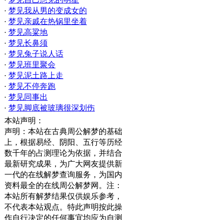
·
梦见我从男的变成女的
·
梦见亲戚在热锅里坐着
·
梦见高粱地
·
梦见长鼻须
·
梦见兔子说人话
·
梦见班里聚会
·
梦见泥土路上走
·
梦见不停奔跑
·
梦见同事出
·
梦见脚底被玻璃很深划伤
本站声明：
声明：本站在古典周公解梦的基础
上，根据易经、阴阳、五行等历经
数千年的占测理论为依据，并结合
最新研究成果，为广大网友提供新
一代的在线解梦查询服务，为国内
资料最全的在线周公解梦网。注：
本站所有解梦结果仅供娱乐参考，
不代表本站观点。特此声明按此操
作自行决定的任何事宜均应为自测